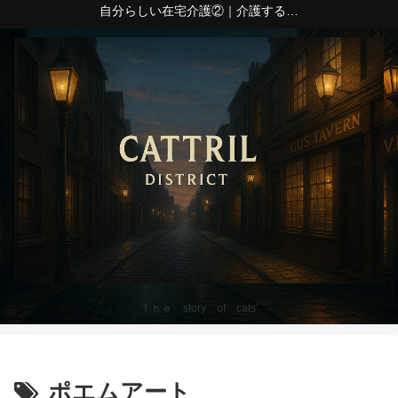
自分らしい在宅介護②｜介護する側の心身の疲れ
Ｔｈｅ story of cats'
ポエムアート