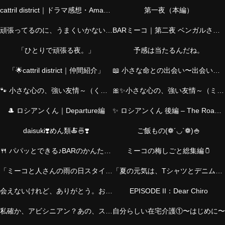
cattril district｜ドラマ感想・Amazonおすすめ・仲間紹介・猫の物語・介護
第一夜（本編）
頑張ってるのに、うまくいかない夜に。―シャムくん篇―
BARミーコ｜第二夜 ベンガルさん篇
「ひとりで頑張る夜。」
予感は当たるんだね。
「🌟cattril district｜仲間紹介」
📖 小さな命との出会い〜出会いのStory｜ミーコと、とらくん〜
🐾 小さな心の、強い友情～（くろくんver.）
🎀✨小さな心の、強い友情～（ミーコver.）
🎩 ロシアンくん｜Departure編
✨ ロシアンくん 後編 – The Road Back ✨
daisuki❣️めん類🍝🍜❣️
ご飯もの(❁´◡`❁)🍚
🍴 パパッとできる♪BARのかんたんおつまみ
ミーコの梅しごと総集編🫙
「ミーコと人さんの雨の日スタイル｜お気に入りチャームとともに」
「夏の元気は、Tシャツとデニムから。アクセとバッグで私らしく！」
会えないけれど、ありがとう。お父さんへ。
EPISODE II：Dear Chiro
私確か、アビシニアン？あの、スレンダーの？
自分らしい在宅介護①〜はじめに〜