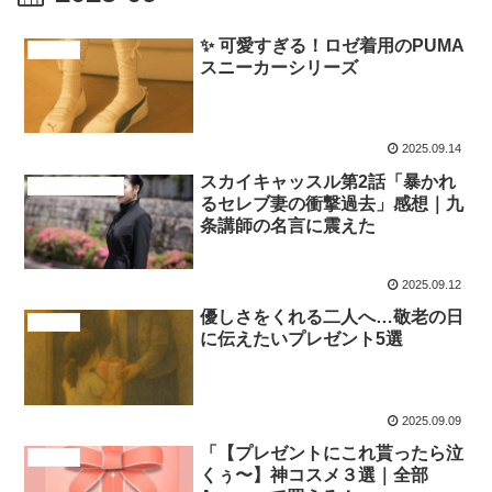
✨ 可愛すぎる！ロゼ着用のPUMA
商品紹介
スニーカーシリーズ
2025.09.14
スカイキャッスル第2話「暴かれ
ドラマ、映画紹介
るセレブ妻の衝撃過去」感想｜九
条講師の名言に震えた
2025.09.12
優しさをくれる二人へ…敬老の日
商品紹介
に伝えたいプレゼント5選
2025.09.09
「【プレゼントにこれ貰ったら泣
商品紹介
くぅ〜】神コスメ３選｜全部