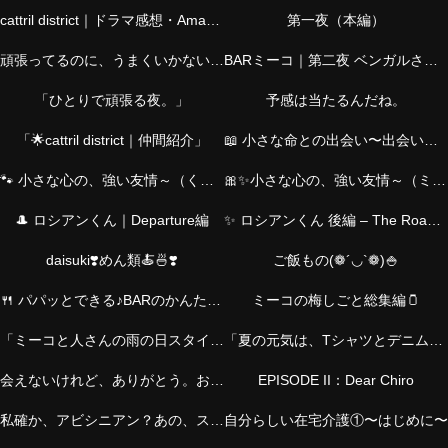
cattril district｜ドラマ感想・Amazonおすすめ・仲間紹介・猫の物語・介護
第一夜（本編）
頑張ってるのに、うまくいかない夜に。―シャムくん篇―
BARミーコ｜第二夜 ベンガルさん篇
「ひとりで頑張る夜。」
予感は当たるんだね。
「🌟cattril district｜仲間紹介」
📖 小さな命との出会い〜出会いのStory｜ミーコと、とらくん〜
🐾 小さな心の、強い友情～（くろくんver.）
🎀✨小さな心の、強い友情～（ミーコver.）
🎩 ロシアンくん｜Departure編
✨ ロシアンくん 後編 – The Road Back ✨
daisuki❣️めん類🍝🍜❣️
ご飯もの(❁´◡`❁)🍚
🍴 パパッとできる♪BARのかんたんおつまみ
ミーコの梅しごと総集編🫙
「ミーコと人さんの雨の日スタイル｜お気に入りチャームとともに」
「夏の元気は、Tシャツとデニムから。アクセとバッグで私らしく！」
会えないけれど、ありがとう。お父さんへ。
EPISODE II：Dear Chiro
私確か、アビシニアン？あの、スレンダーの？
自分らしい在宅介護①〜はじめに〜