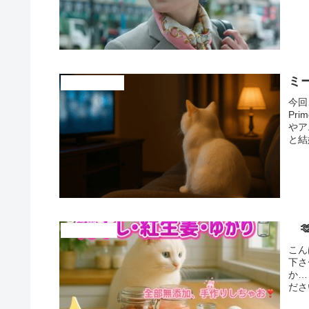
ミー
ドラマ、映画紹介
今回
Pr
やア
と結
Pr
や感

今週のオススメ
こん
下さ
か…
ださ