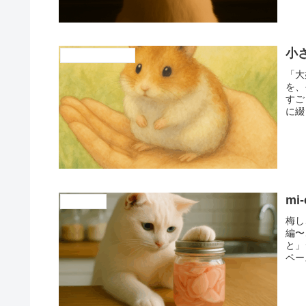
小さ
Messages to Heaven
「大
を、
すご
に綴
mi-
cattril district
梅し
編〜
と」
ペー