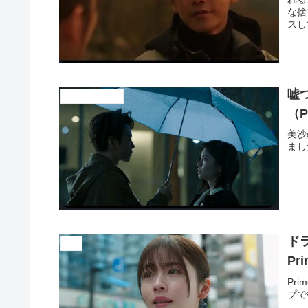
な捨
スし
と空
嘘
ドラマ、映画紹介
（P
美沙
まし
ド
言霊
Pr
Pr
プで