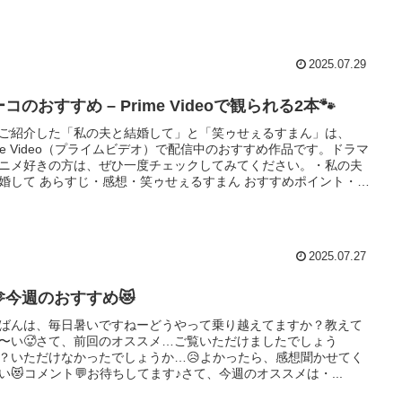
2025.07.29
コのおすすめ – Prime Videoで観られる2本🐾
ご紹介した「私の夫と結婚して」と「笑ゥせぇるすまん」は、
ime Video（プライムビデオ）で配信中のおすすめ作品です。ドラマ
ニメ好きの方は、ぜひ一度チェックしてみてください。・私の夫
婚して あらすじ・感想・笑ゥせぇるすまん おすすめポイント・
ime Videoの見放題で楽しむドラマ＆アニメ最新の配信ラインナップ
想記事は、随時このブログで更新していきます。
2025.07.27
今週のおすすめ😻
ばんは、毎日暑いですねーどうやって乗り越えてますか？教えて
〜い🥵さて、前回のオススメ…ご覧いただけましたでしょう
？いただけなかったでしょうか…😥よかったら、感想聞かせてく
い😻コメント💬お待ちしてます♪さて、今週のオススメは・...