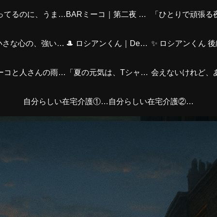
頑張ってるのに、うまくいかない夜に。―シャムくん篇―
BARミーコ｜第二夜 ベンガルさん篇
「ひとりで頑張る
🎀✨小さな心の、強い友情～（ミーコver.）
🎩 ロシアンくん｜Departure編
「ミーコと人さんの雨の日スタイル｜お気に入りチャームとともに」
「夏の元気は、Tシャツとデニムから。アクセとバッグで私らしく！」
自分らしい在宅介護①〜はじめに〜
自分らしい在宅介護②｜介護する側の心身の疲れ