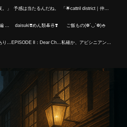
夜。」
予感は当たるんだね。
「🌟cattril district｜仲間紹介」
✨ ロシアンくん 後編 – The Road Back ✨
daisuki❣️めん類🍝🍜❣️
ご飯もの(❁´◡`❁)🍚
会えないけれど、ありがとう。お父さんへ。
EPISODE II：Dear Chiro
私確か、アビシニアン？あの、スレンダーの？