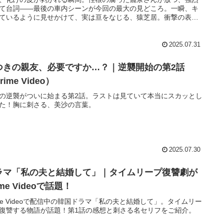
て台詞――最後の車内シーンが今回の最大の見どころ。一瞬、キ
ているように見せかけて、実は亘をなじる、猿芝居。衝撃の表情
気感に、思わず息を飲みます…！
2025.07.31
つきの親友、必要ですか…？｜逆襲開始の第2話
rime Video）
の逆襲がついに始まる第2話。ラストは見ていて本当にスカッとし
た！胸に刺さる、美沙の言葉。
2025.07.30
ラマ「私の夫と結婚して」｜タイムリープ復讐劇が
ime Videoで話題！
ime Videoで配信中の韓国ドラマ「私の夫と結婚して」。タイムリー
復讐する物語が話題！第1話の感想と刺さる名セリフをご紹介。