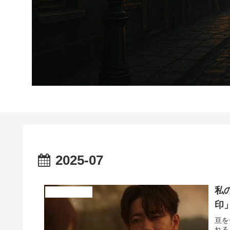
2025-07
私
ドラマ、映画紹介
印
亘を
れる