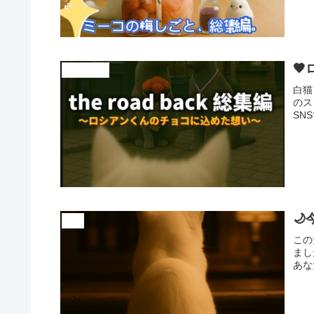
🖤
cattril district
白猫
のス
SN

言霊
この
まし
あな