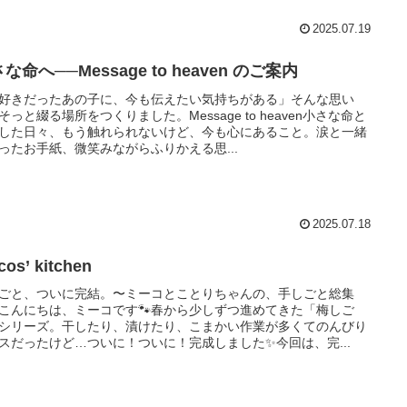
2025.07.19
な命へ──Message to heaven のご案内
好きだったあの子に、今も伝えたい気持ちがある」そんな思い
そっと綴る場所をつくりました。Message to heaven小さな命と
した日々、もう触れられないけど、今も心にあること。涙と一緒
ったお手紙、微笑みながらふりかえる思...
2025.07.18
cos’ kitchen
ごと、ついに完結。〜ミーコとことりちゃんの、手しごと総集
こんにちは、ミーコです🐾春から少しずつ進めてきた「梅しご
シリーズ。干したり、漬けたり、こまかい作業が多くてのんびり
スだったけど…ついに！ついに！完成しました✨今回は、完...