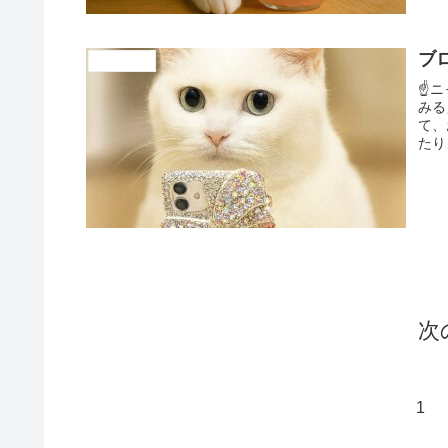
ブ
cattril district
☝️
みる
て、
たり
次
1