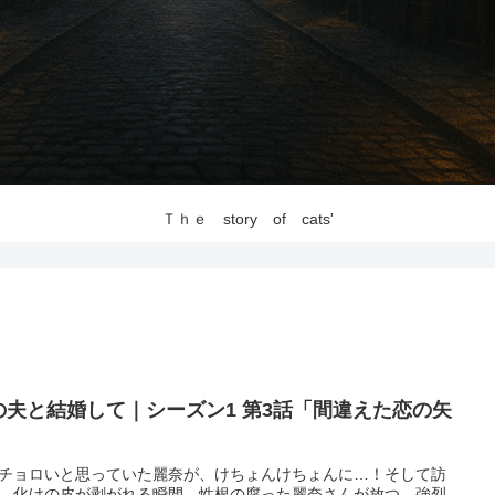
Ｔｈｅ story of cats'
の夫と結婚して｜シーズン1 第3話「間違えた恋の矢
」
チョロいと思っていた麗奈が、けちょんけちょんに…！そして訪
、化けの皮が剥がれる瞬間。性根の腐った麗奈さんが放つ、強烈