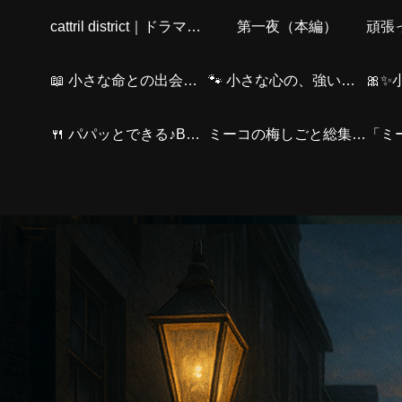
cattril district｜ドラマ感想・Amazonおすすめ・仲間紹介・猫の物語・介護
第一夜（本編）
📖 小さな命との出会い〜出会いのStory｜ミーコと、とらくん〜
🐾 小さな心の、強い友情～（くろくんver.）
🍴 パパッとできる♪BARのかんたんおつまみ
ミーコの梅しごと総集編🫙