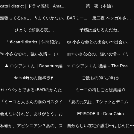
cattril district｜ドラマ感想・Amazonおすすめ・仲間紹介・猫の物語・介護
第一夜（本編）
頑張ってるのに、うまくいかない夜に。―シャムくん篇―
BARミーコ｜第二夜 ベンガルさん篇
「ひとりで頑張る夜。」
予感は当たるんだね。
「🌟cattril district｜仲間紹介」
📖 小さな命との出会い〜出会いのStory｜ミーコと、とらくん〜
🐾 小さな心の、強い友情～（くろくんver.）
🎀✨小さな心の、強い友情～（ミーコver.）
🎩 ロシアンくん｜Departure編
✨ ロシアンくん 後編 – The Road Back ✨
daisuki❣️めん類🍝🍜❣️
ご飯もの(❁´◡`❁)🍚
🍴 パパッとできる♪BARのかんたんおつまみ
ミーコの梅しごと総集編🫙
「ミーコと人さんの雨の日スタイル｜お気に入りチャームとともに」
「夏の元気は、Tシャツとデニムから。アクセとバッグで私らしく！」
会えないけれど、ありがとう。お父さんへ。
EPISODE II：Dear Chiro
私確か、アビシニアン？あの、スレンダーの？
自分らしい在宅介護①〜はじめに〜