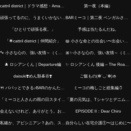
cattril district｜ドラマ感想・Amazonおすすめ・仲間紹介・猫の物語・介護
第一夜（本編）
頑張ってるのに、うまくいかない夜に。―シャムくん篇―
BARミーコ｜第二夜 ベンガルさん篇
「ひとりで頑張る夜。」
予感は当たるんだね。
「🌟cattril district｜仲間紹介」
📖 小さな命との出会い〜出会いのStory｜ミーコと、とらくん〜
🐾 小さな心の、強い友情～（くろくんver.）
🎀✨小さな心の、強い友情～（ミーコver.）
🎩 ロシアンくん｜Departure編
✨ ロシアンくん 後編 – The Road Back ✨
daisuki❣️めん類🍝🍜❣️
ご飯もの(❁´◡`❁)🍚
🍴 パパッとできる♪BARのかんたんおつまみ
ミーコの梅しごと総集編🫙
「ミーコと人さんの雨の日スタイル｜お気に入りチャームとともに」
「夏の元気は、Tシャツとデニムから。アクセとバッグで私らしく！」
会えないけれど、ありがとう。お父さんへ。
EPISODE II：Dear Chiro
私確か、アビシニアン？あの、スレンダーの？
自分らしい在宅介護①〜はじめに〜