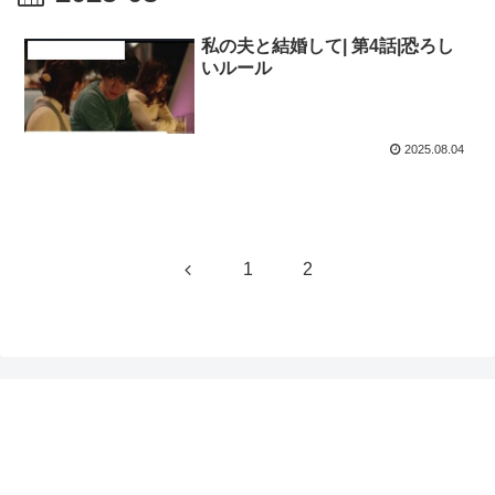
私の夫と結婚して| 第4話|恐ろし
ドラマ、映画紹介
いルール
2025.08.04
前
1
2
へ