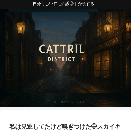
自分らしい在宅介護②｜介護する側の心身の疲れ
Ｔｈｅ story of cats'
私は見逃してたけど嗅ぎつけた🤭スカイキ