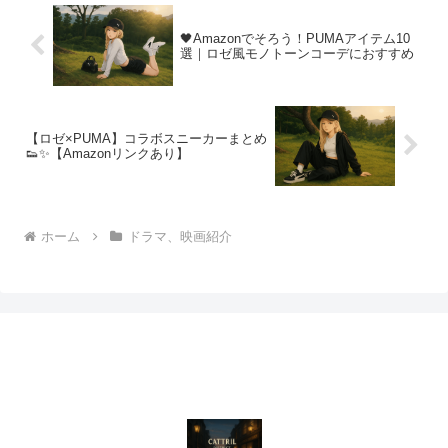
ました。3. 運命の分かれ道耐えきれず、
作戦は崩壊。感情に飲まれたリサの行動
が、危険なラストへとつながっていきま
🖤Amazonでそろう！PUMAアイテム10
す。
選｜ロゼ風モノトーンコーデにおすすめ
【ロゼ×PUMA】コラボスニーカーまとめ
👟✨【Amazonリンクあり】
ホーム
ドラマ、映画紹介