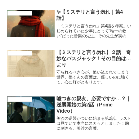
✨【ミステリと言う勿れ｜第4
ドラマ、映画紹介
話】
「ミステリと言う勿れ」第4話を考察。い
じめられていた少年にとって“唯一の救
い”だった音楽の先生。その先生が実の母
だったと知るのは、母の死後。捨てられ
た痛みと、遅すぎた真実の物語を丁寧に
まとめています。
【ミステリと言う勿れ】２話 奇
ドラマ、映画紹介
妙なバスジャック！その目的は…
より
守られるべき心が、追い込まれてしまう
世界。整くんの言葉は、優しいのに強く
て、心に灯がともります。
嘘つきの親友、必要ですか…？｜
ドラマ、映画紹介
逆襲開始の第2話（Prime
Video）
美沙の逆襲がついに始まる第2話。ラスト
は見ていて本当にスカッとしました！胸
に刺さる、美沙の言葉。