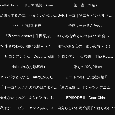
cattril district｜ドラマ感想・Amazonおすすめ・仲間紹介・猫の物語・介護
第一夜（本編）
頑張ってるのに、うまくいかない夜に。―シャムくん篇―
BARミーコ｜第二夜 ベンガルさん篇
「ひとりで頑張る夜。」
予感は当たるんだね。
「🌟cattril district｜仲間紹介」
📖 小さな命との出会い〜出会いのStory｜ミーコと、とらくん〜
🐾 小さな心の、強い友情～（くろくんver.）
🎀✨小さな心の、強い友情～（ミーコver.）
🎩 ロシアンくん｜Departure編
✨ ロシアンくん 後編 – The Road Back ✨
daisuki❣️めん類🍝🍜❣️
ご飯もの(❁´◡`❁)🍚
🍴 パパッとできる♪BARのかんたんおつまみ
ミーコの梅しごと総集編🫙
「ミーコと人さんの雨の日スタイル｜お気に入りチャームとともに」
「夏の元気は、Tシャツとデニムから。アクセとバッグで私らしく！」
会えないけれど、ありがとう。お父さんへ。
EPISODE II：Dear Chiro
私確か、アビシニアン？あの、スレンダーの？
自分らしい在宅介護①〜はじめに〜