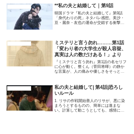
**私の夫と結婚して｜第9話
ドラマ、映画紹介
韓国ドラマ『私の夫と結婚して』第9話
「身代わりの死」ネタバレ感想。美沙・
亘・麗奈・友也の運命が交錯する衝撃
回。あらすじと見どころを解説します。
ミステリと言う勿れ………第1話
ドラマ、映画紹介
「変わり者の大学生が殺人容疑、
真実は人の数だけある！」より
『ミステリと言う勿れ』第1話の名セリフ
に心が動く。整くん（菅田将暉）の静か
な言葉が、人の痛みや優しさをそっと照
らす。真実は一つじゃない――日常に気
づきをくれるドラマ。
私の夫と結婚して| 第4話|恐ろし
ドラマ、映画紹介
いルール
1. リサの作戦開始善人のリサが、悪に染
まろうとするものの、簡単には進まな
い。計算して動こうとしても、感情に流
されてしまうところがリアル。2. 麗奈の
冷静さとの対比麗奈は軽く人を騙し込め
るのに対し、リサは苦しみながら動いて
いく。二人の温度差がはっきりと描かれ