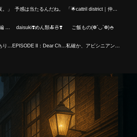
夜。」
予感は当たるんだね。
「🌟cattril district｜仲間紹介」
✨ ロシアンくん 後編 – The Road Back ✨
daisuki❣️めん類🍝🍜❣️
ご飯もの(❁´◡`❁)🍚
会えないけれど、ありがとう。お父さんへ。
EPISODE II：Dear Chiro
私確か、アビシニアン？あの、スレンダーの？