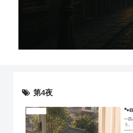
第4夜
🐾
cattril district
一匹
う。
――