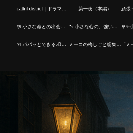
cattril district｜ドラマ感想・Amazonおすすめ・仲間紹介・猫の物語・介護
第一夜（本編）
📖 小さな命との出会い〜出会いのStory｜ミーコと、とらくん〜
🐾 小さな心の、強い友情～（くろくんver.）
🍴 パパッとできる♪BARのかんたんおつまみ
ミーコの梅しごと総集編🫙