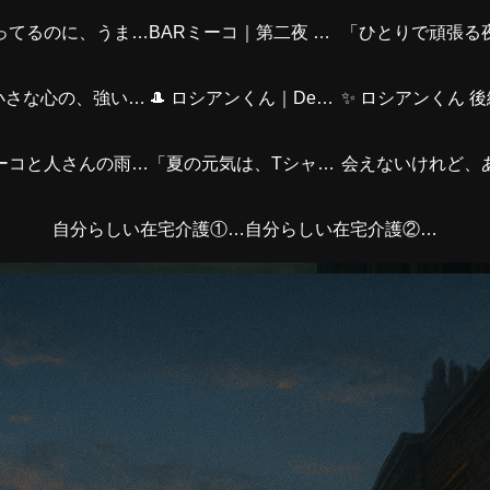
頑張ってるのに、うまくいかない夜に。―シャムくん篇―
BARミーコ｜第二夜 ベンガルさん篇
「ひとりで頑張る
🎀✨小さな心の、強い友情～（ミーコver.）
🎩 ロシアンくん｜Departure編
「ミーコと人さんの雨の日スタイル｜お気に入りチャームとともに」
「夏の元気は、Tシャツとデニムから。アクセとバッグで私らしく！」
自分らしい在宅介護①〜はじめに〜
自分らしい在宅介護②｜介護する側の心身の疲れ