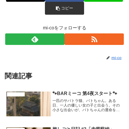
コピー
mi-coをフォローする
mi-co
関連記事
🐾BARミーコ 第4夜スタート🐾
cattril district
一匹のサバトラ猫、バトちゃん。ある
日、一人の優しい女の子と出会う。その
小さな出会いが、バトちゃんの運命を少
しずつ変えていく――。