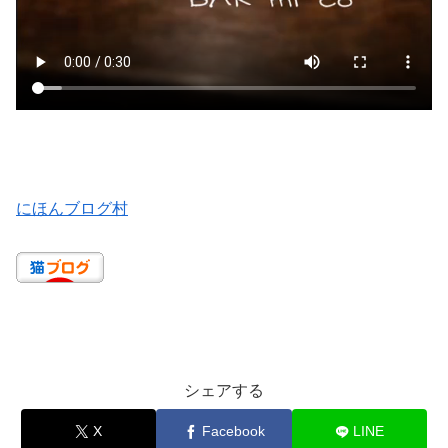
にほんブログ村
cattril district
シェアする
X
Facebook
LINE