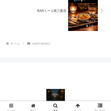
BARミーコ第三夜④
ホーム
cattril district
© 2024 cattril district（キャトル・ディストリクト）.
メニュー
ホーム
検索
トップ
サイドバー