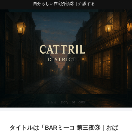
自分らしい在宅介護②｜介護する側の心身の疲れ
Ｔｈｅ story of cats'
タイトルは「BARミーコ 第三夜③｜おば