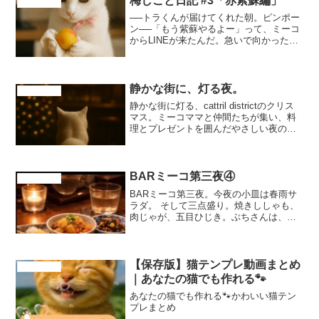
梅しごと日記 #3「赤紫蘇編」
cattril district
──トラくんが届けてくれた朝。ピンポー
ン──「もう紫蘇やるよー」って、ミーコ
からLINEが来たんだ。急いで向かったミ
ーコのおうちでは、ことりちゃんもスタ
ンバイ。さぁ、今日の梅仕事、スタート
です🍃🐾 まずは紫蘇をちぎるよミーコ、
トラくん、こと...
静かな街に、灯る夜。
cattril district
静かな街に灯る、cattril districtのクリス
マス。ミーコママと仲間たちが集い、料
理とプレゼントを囲んだやさしい夜の物
語。フルバージョンはYouTubeで。
BARミーコ第三夜④
cattril district
BARミーコ第三夜。今夜の小皿は春雨サ
ラダ。 そして三点盛り。焼きししゃも、
肉じゃが、五目ひじき。ぶちさんは、お
ばあちゃんの料理の香りを思い出してい
ます。cattril districtの猫たちの物語。 静
かなBARミーコの夜をぜひご覧くださ
い。
【保存版】猫テンプレ動画まとめ
cattril district
｜あなたの猫でも作れる🐾
あなたの猫でも作れる🐾かわいい猫テン
プレまとめ