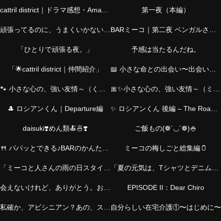
cattril district｜ドラマ感想・Amazonおすすめ・仲間紹介・猫の物語・介護
第一夜（本編）
頑張ってるのに、うまくいかない夜に。―シャムくん篇―
BARミーコ｜第二夜 ベンガルさん篇
「ひとりで頑張る夜。」
予感は当たるんだね。
「🌟cattril district｜仲間紹介」
📖 小さな命との出会い〜出会いのStory｜ミーコと、とらくん〜
🐾 小さな心の、強い友情～（くろくんver.）
🎀✨小さな心の、強い友情～（ミーコver.）
🎩 ロシアンくん｜Departure編
✨ ロシアンくん 後編 – The Road Back ✨
daisuki❣️めん類🍝🍜❣️
ご飯もの(❁´◡`❁)🍚
🍴 パパッとできる♪BARのかんたんおつまみ
ミーコの梅しごと総集編🫙
「ミーコと人さんの雨の日スタイル｜お気に入りチャームとともに」
「夏の元気は、Tシャツとデニムから。アクセとバッグで私らしく！」
会えないけれど、ありがとう。お父さんへ。
EPISODE II：Dear Chiro
私確か、アビシニアン？あの、スレンダーの？
自分らしい在宅介護①〜はじめに〜