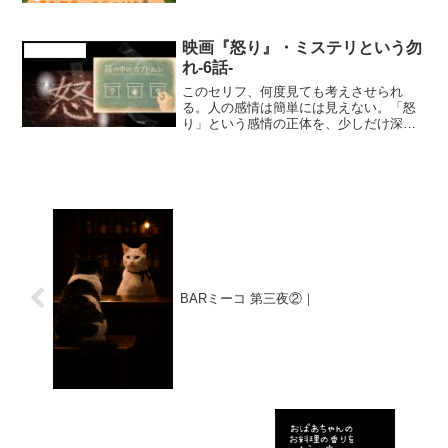
映画『怒り』・ミステリという勿
cattril district
れ-6話-
このセリフ、何度見ても考えさせられ
る。人の感情は簡単には見えない。「怒
り」という感情の正体を、少しだけ深く
考えてみました。
BARミーコ 第三夜②｜